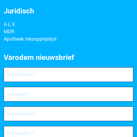
Juridisch
A.L.V.
MDR
Apotheek inkoopprijslijst
Varodem nieuwsbrief
Praktijknaam
(Vereist)
Voornaam
(Vereist)
Achternaam
(Vereist)
E-
mailadres