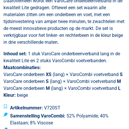
Daaroverheen wordt een VaroCare onderbeenverband in de
kwaliteit Lite gedragen. Oftewel een set waarin alle
materialen zitten om een onderbeen en voet, met een
tijdsinvestering van amper twee minuten, te zwachtelen met
de meest innovatieve producten op de markt. De set is
verkrijgbaar voor het linker- en rechterbeen in de kleur beige
in drie verschillende maten.
Inhoud set:
1 stuk VaroCare onderbeenverband lang in de
kwaliteit Lite en 2 stuks VaroCombi voetverbanden.
Maatcombinaties:
VaroCare onderbeen
XS
(lang) × VaroCombi voetverband
S
VaroCare onderbeen
S
(lang) × VaroCombi voetverband
M
VaroCare onderbeen
M
(lang) × VaroCombi voetverband
L
Kleur:
beige
Artikelnummer:
V720ST
Samenstelling VaroCombi:
52% Polyamide; 40%
Elastaan; 8% Viscose