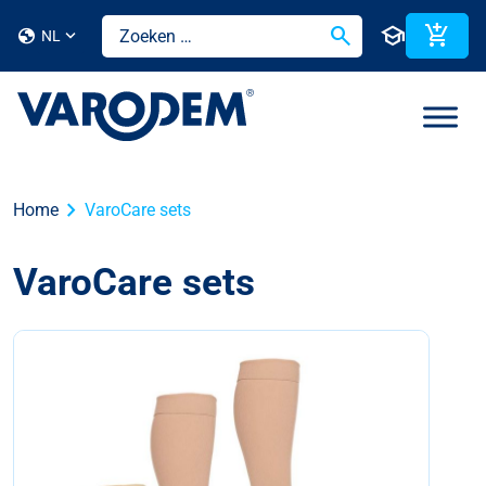
search
school
add_shopping_cart
globe
NL
chevron_right
Home
VaroCare sets
VaroCare sets