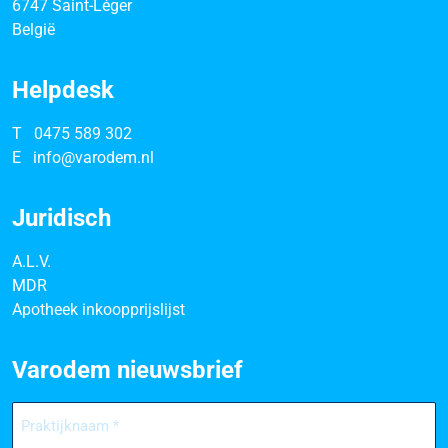
6747 Saint-Léger
België
Helpdesk
T
0475 589 302
E
info@varodem.nl
Juridisch
A.L.V.
MDR
Apotheek inkoopprijslijst
Varodem nieuwsbrief
Praktijknaam
(Vereist)