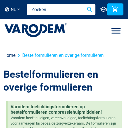
search
school
add_shopping_cart
globe
NL
chevron_right
Home
Bestelformulieren en overige formulieren
Bestelformulieren en
overige formulieren
Varodem toelichtingsformulieren op
bestelformulieren compressiehulpmiddelen!
Varodem heeft nu eigen, vereenvoudigde, toelichtingsformulieren
voor aanvragen bij bepaalde zorgverzekeraars. De formulieren zijn