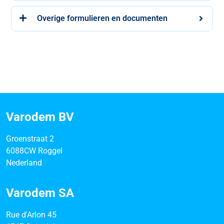
Overige formulieren en documenten
Varodem BV
Groenstraat 2
6088CW Roggel
Nederland
Varodem SA
Rue d'Arlon 45