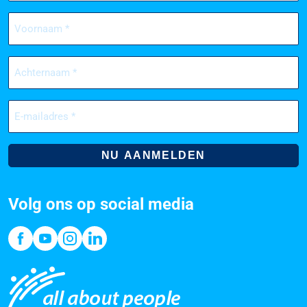
Voornaam
(Vereist)
Achternaam
(Vereist)
E-
mailadres
(Vereist)
Volg ons op social media