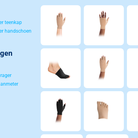
er teenkap
ier handschoen
agen
rager
aanmeter