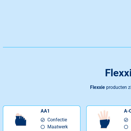
Flexx
Flexxie
producten z
AA1
A-
Confectie
Maatwerk