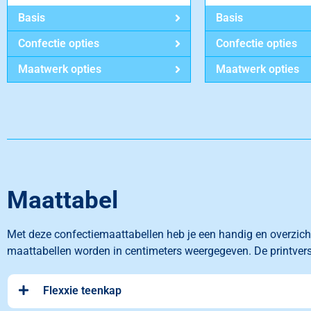
Basis
Basis
Confectie opties
Confectie opties
Maatwerk opties
Maatwerk opties
Maattabel
Met deze confectiemaattabellen heb je een handig en overzich
maattabellen worden in centimeters
weergegeven. De printver
Flexxie teenkap