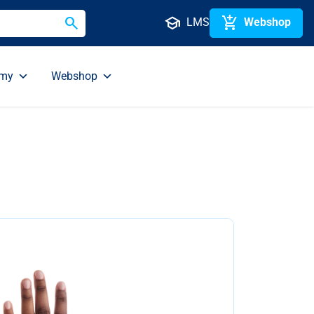
search
school
add_shopping_cart
LMS
Webshop
emy
Webshop