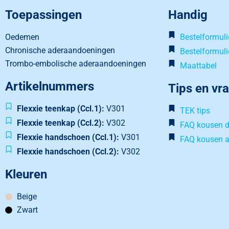
Toepassingen
Handig
Oedemen
Bestelformuli
Chronische aderaandoeningen
Bestelformul
Trombo-embolische aderaandoeningen
Maattabel
Artikelnummers
Tips en vr
Flexxie teenkap (Ccl.1):
V301
TEK tips
Flexxie teenkap (Ccl.2):
V302
FAQ kousen d
Flexxie handschoen (Ccl.1):
V301
FAQ kousen 
Flexxie handschoen (Ccl.2):
V302
Kleuren
Beige
Zwart