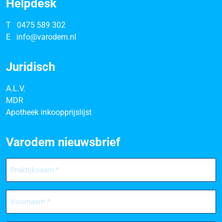
Helpdesk
T
0475 589 302
E
info@varodem.nl
Juridisch
A.L.V.
MDR
Apotheek inkoopprijslijst
Varodem nieuwsbrief
Praktijknaam
(Vereist)
Voornaam
(Vereist)