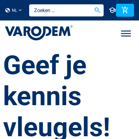
search
school
add_shopping_cart
globe
NL
Geef je
kennis
vleugels!