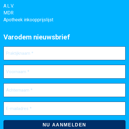
A.L.V.
MDR
Apotheek inkoopprijslijst
Varodem nieuwsbrief
Praktijknaam
(Vereist)
Voornaam
(Vereist)
Achternaam
(Vereist)
E-
mailadres
(Vereist)