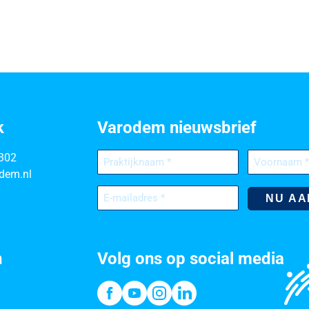
k
Varodem nieuwsbrief
Praktijknaam
Voornaam
302
(Vereist)
(Vereist)
dem.nl
E-
mailadres
(Vereist)
h
Volg ons op social media