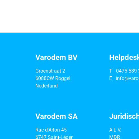
Varodem BV
Helpdes
Groenstraat 2
T
0475 589 
6088CW Roggel
E
info@varo
Nederland
Varodem SA
Juridisc
Rue d'Arlon 45
A.L.V.
6747 Saint-Léger
MDR