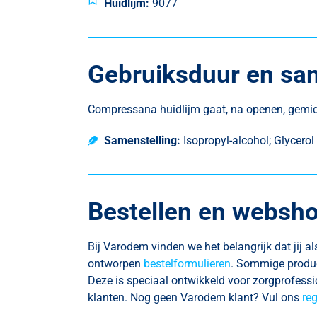
Huidlijm:
9077
Gebruiksduur en sam
Compressana huidlijm gaat, na openen, gem
Samenstelling:
Isopropyl-alcohol; Glycero
Bestellen en websh
Bij Varodem vinden we het belangrijk dat jij 
ontworpen
bestelformulieren
. Sommige produc
Deze is speciaal ontwikkeld voor zorgprofess
klanten. Nog geen Varodem klant? Vul ons
reg