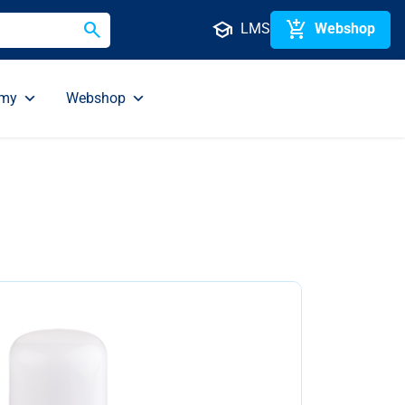
search
school
add_shopping_cart
LMS
Webshop
emy
Webshop