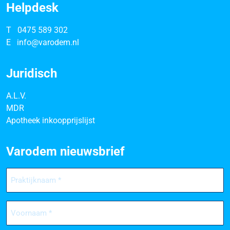
Helpdesk
T
0475 589 302
E
info@varodem.nl
Juridisch
A.L.V.
MDR
Apotheek inkoopprijslijst
Varodem nieuwsbrief
Praktijknaam
(Vereist)
Voornaam
(Vereist)