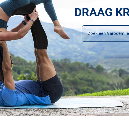
DRAAG K
Zoek een Varodem le