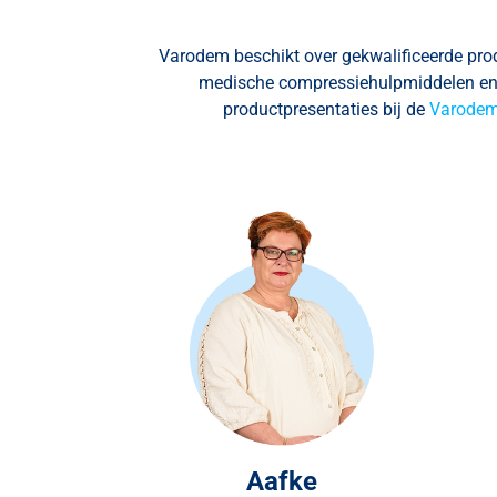
Varodem beschikt over gekwalificeerde pro
medische compressiehulpmiddelen en de
productpresentaties bij de
Varode
Aafke