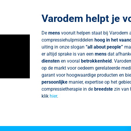
Varodem helpt je vo
De
mens
vooruit helpen staat bij Varodem 
compressiehulpmiddelen
hoog in het vaan
uiting in onze slogan
“all about people”
maa
er altijd sprake is van een
mens
dat afhanke
diensten
en vooral
betrokkenheid
. Varodem
op de markt voor oedeem gerelateerde medi
garant voor hoogwaardige producten en bie
persoonlijke
manier, expertise op het gebi
compressietherapie in de
breedste
zin van 
klik
hier
.