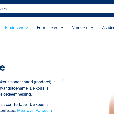
Producten
Formulieren
Varodem
Acad
ge
nkous zonder naad (rondbrei) in
omvangstoename. De kous is
hte oedeemneiging.
 zit comfortabel. De kous is
onfectie.
Meer over Varodem