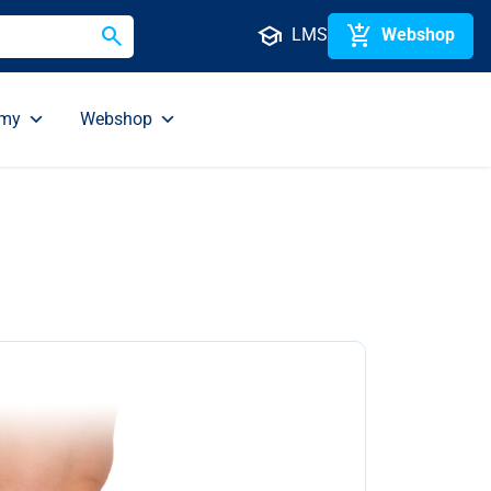
search
school
add_shopping_cart
LMS
Webshop
emy
Webshop