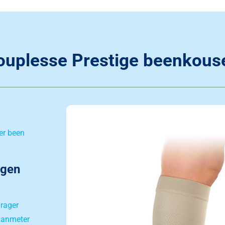
ouplesse Prestige beenkous
er been
agen
rager
aanmeter