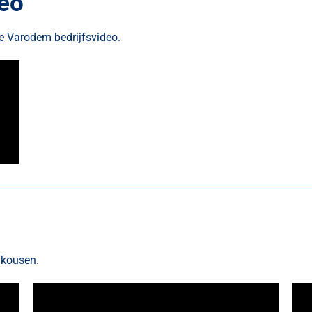
eo
e Varodem bedrijfsvideo.
 kousen.