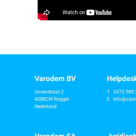
Varodem BV
Helpdes
Groenstraat 2
T
0475 589 
6088CW Roggel
E
info@varo
Nederland