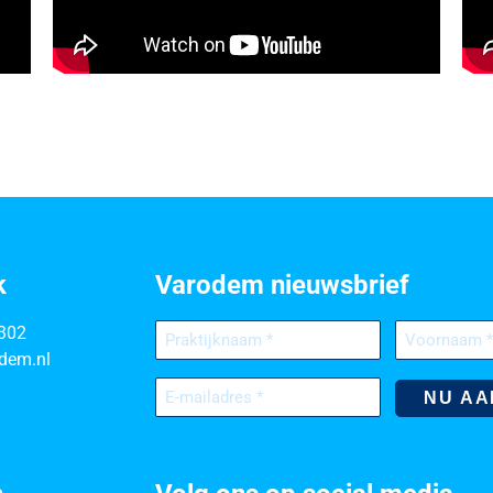
k
Varodem nieuwsbrief
Praktijknaam
Voornaam
302
(Vereist)
(Vereist)
dem.nl
E-
mailadres
(Vereist)