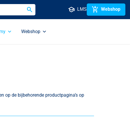
search
school
add_shopping_cart
LMS
Webshop
emy
Webshop
den op de bijbehorende productpagina’s op