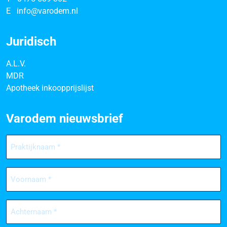
E
info@varodem.nl
Juridisch
A.L.V.
MDR
Apotheek inkoopprijslijst
Varodem nieuwsbrief
Praktijknaam
(Vereist)
Voornaam
(Vereist)
Achternaam
(Vereist)