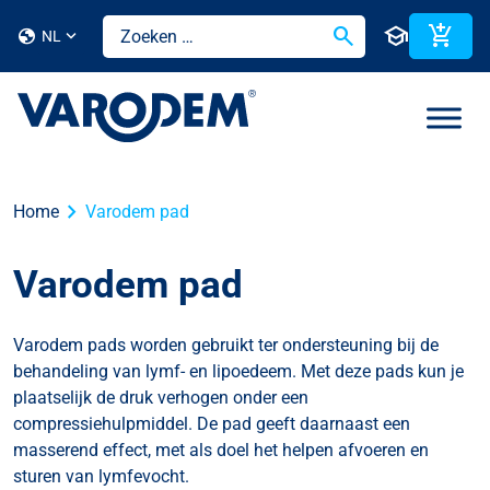
search
school
add_shopping_cart
globe
NL
chevron_right
Home
Varodem pad
Varodem pad
Varodem pads worden gebruikt ter ondersteuning bij de
behandeling van lymf- en lipoedeem. Met deze pads kun je
plaatselijk de druk verhogen onder een
compressiehulpmiddel. De pad geeft daarnaast een
masserend effect, met als doel het helpen afvoeren en
sturen van lymfevocht.