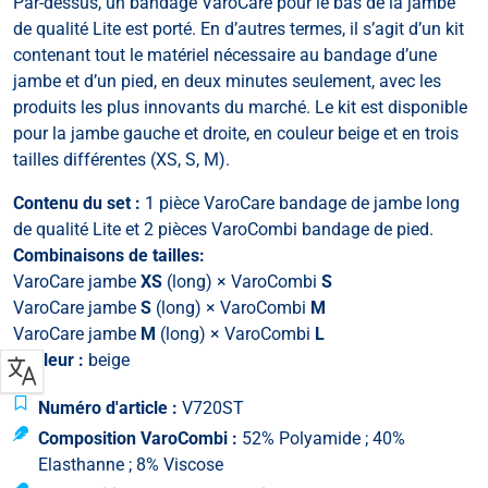
Par-dessus, un bandage VaroCare pour le bas de la jambe
de qualité Lite est porté. En d’autres termes, il s’agit d’un kit
contenant tout le matériel nécessaire au bandage d’une
jambe et d’un pied, en deux minutes seulement, avec les
produits les plus innovants du marché. Le kit est disponible
pour la jambe gauche et droite, en couleur beige et en trois
tailles différentes (XS, S, M).
Contenu du set :
1 pièce VaroCare bandage de jambe long
de qualité Lite et 2 pièces VaroCombi bandage de pied.
Combinaisons de tailles:
VaroCare jambe
XS
(long) × VaroCombi
S
VaroCare jambe
S
(long) × VaroCombi
M
VaroCare jambe
M
(long) × VaroCombi
L
Couleur :
beige
Numéro d'article :
V720ST
Composition VaroCombi :
52% Polyamide ; 40%
Elasthanne ; 8% Viscose