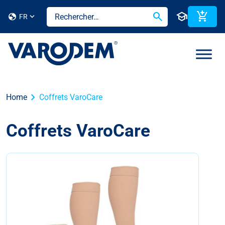
search
school
add_shopping_cart
globe
FR
chevron_right
Home
Coffrets VaroCare
Coffrets VaroCare