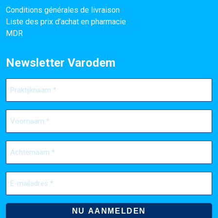
Conditions générales de livraison
Liste des prix d’achat en pharmacie
MDR
Newsletter Varodem
Praktijknaam
(Nécessaire)
Voornaam
(Nécessaire)
Achternaam
(Nécessaire)
E-
mailadres
(Nécessaire)