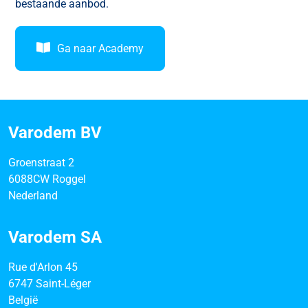
bestaande aanbod.
Ga naar Academy
Varodem BV
Groenstraat 2
6088CW Roggel
Nederland
Varodem SA
Rue d'Arlon 45
6747 Saint-Léger
België