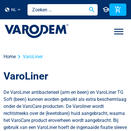
search
school
add_shopping_cart
globe
NL
chevron_right
Home
VaroLiner
VaroLiner
De VaroLiner antibacterieel (arm en been) en VaroLiner TG
Soft (been) kunnen worden gebruikt als extra beschermlaag
onder de VaroCare producten. De Varoliner wordt
rechtstreeks over de (kwetsbare) huid aangebracht, waarna
het VaroCare product eroverheen wordt aangebracht. Bij
gebruik van een VaroLiner hoeft de ingenaaide fixatie sleeve