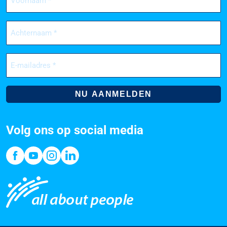
(Vereist)
Achternaam
(Vereist)
E-
mailadres
(Vereist)
Volg ons op social media