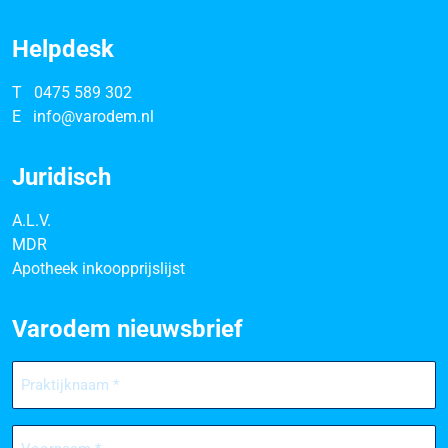
Helpdesk
T
0475 589 302
E
info@varodem.nl
Juridisch
A.L.V.
MDR
Apotheek inkoopprijslijst
Varodem nieuwsbrief
Praktijknaam
(Vereist)
Voornaam