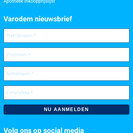
Apotheek inkoopprijslijst
Varodem nieuwsbrief
Praktijknaam
(Vereist)
Voornaam
(Vereist)
Achternaam
(Vereist)
E-
mailadres
(Vereist)
Volg ons op social media