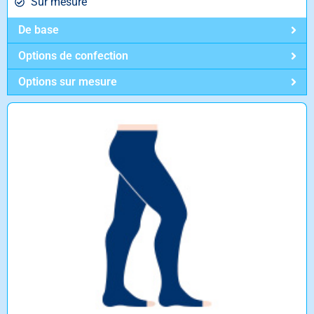
Sur mesure
De base
Options de confection
Options sur mesure