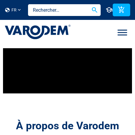
search
school
add_shopping_cart
globe
FR
À propos de Varodem