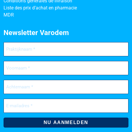
Conditions générales de livraison
Liste des prix d’achat en pharmacie
MDR
Newsletter Varodem
Praktijknaam
(Nécessaire)
Voornaam
(Nécessaire)
Achternaam
(Nécessaire)
E-
mailadres
(Nécessaire)