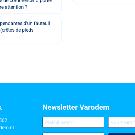
le de commencer à porter
e attention ?
endantes d'un fauteuil
(crêtes de pieds
k
Newsletter Varodem
Praktijknaam
Voornaam
302
(Nécessaire)
(Nécessaire)
dem.nl