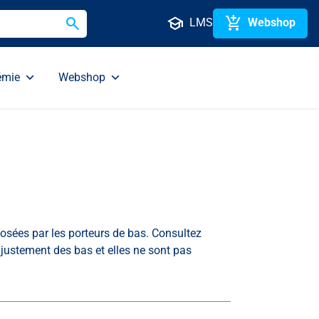
search
school
add_shopping_cart
LMS
Webshop
émie
Webshop
osées par les porteurs de bas. Consultez
ajustement des bas et elles ne sont pas