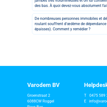
jambes très volumineuses et on lui conseil
des bas. À quoi devez-vous absolument fair
De nombreuses personnes immobiles et dép
roulant souffrent d'œdème de dépendance 
épaisses). Comment y remédier ?
Varodem BV
Helpdes
Groenstraat 2
T
0475 589 
6088CW Roggel
E
info@varo
Pays-Bas