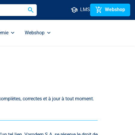
search
school
add_shopping_cart
LMS
Webshop
émie
Webshop
complètes, correctes et à jour à tout moment.
un tel lien. Varodem S.A. se réserve le droit de