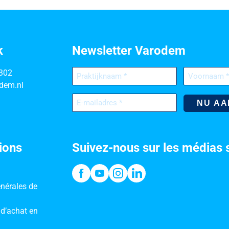
k
Newsletter Varodem
Praktijknaam
Voornaam
302
(Nécessaire)
(Nécessaire)
dem.nl
E-
mailadres
(Nécessaire)
ions
Suivez-nous sur les médias 
nérales de
 d’achat en