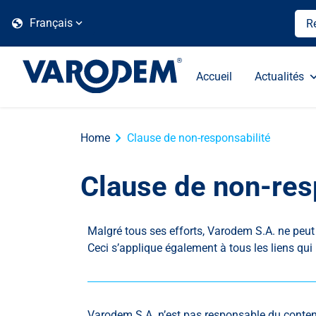
globe
Français
Accueil
Actualités
chevron_right
Home
Clause de non-responsabilité
Clause de non-res
Malgré tous ses efforts, Varodem S.A. ne peut
Ceci s’applique également à tous les liens qui
Varodem S.A. n’est pas responsable du contenu d