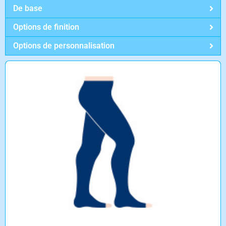
De base
Options de finition
Options de personnalisation