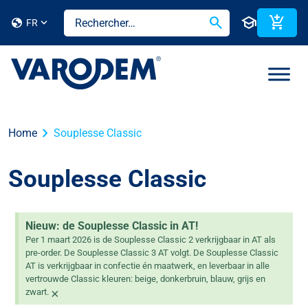
search
school
add_shopping_cart
globe
FR
chevron_right
Home
Souplesse Classic
Souplesse Classic
Nieuw: de Souplesse Classic in AT!
Per 1 maart 2026 is de Souplesse Classic 2 verkrijgbaar in AT als
pre-order. De Souplesse Classic 3 AT volgt. De Souplesse Classic
AT is verkrijgbaar in confectie én maatwerk, en leverbaar in alle
vertrouwde Classic kleuren: beige, donkerbruin, blauw, grijs en
×
zwart.