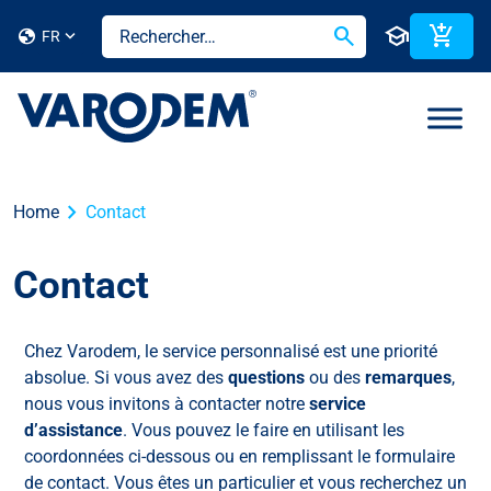
search
school
add_shopping_cart
globe
FR
chevron_right
Home
Contact
Contact
Chez Varodem, le service personnalisé est une priorité
absolue. Si vous avez des
questions
ou des
remarques
,
nous vous invitons à contacter notre
service
d’assistance
. Vous pouvez le faire en utilisant les
coordonnées ci-dessous ou en remplissant le formulaire
de contact. Vous êtes un particulier et vous recherchez un