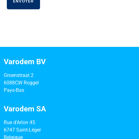
Varodem BV
Groenstraat 2
6088CW Roggel
Pays-Bas
Varodem SA
Rue d'Arlon 45
6747 Saint-Léger
Belgique