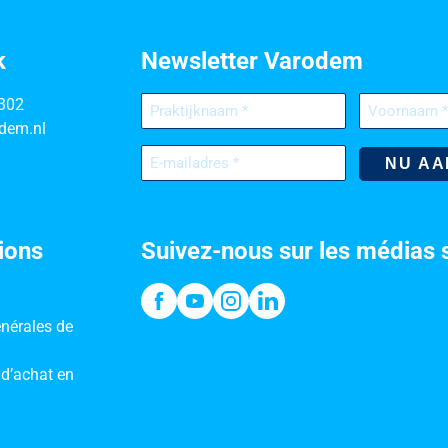
k
Newsletter Varodem
Praktijknaam
Voornaam
302
(Nécessaire)
(Nécessaire)
dem.nl
E-
mailadres
(Nécessaire)
ions
Suivez-nous sur les médias 
nérales de
 d’achat en