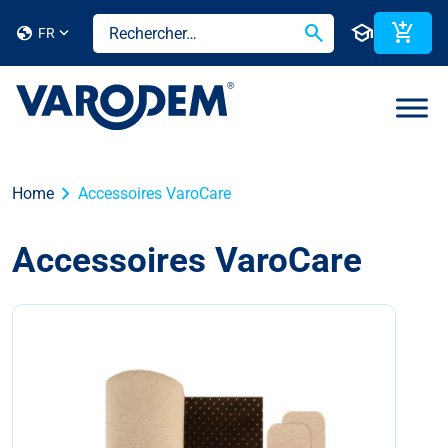
search
school
add_shopping_cart
globe
FR
chevron_right
Home
Accessoires VaroCare
Accessoires VaroCare