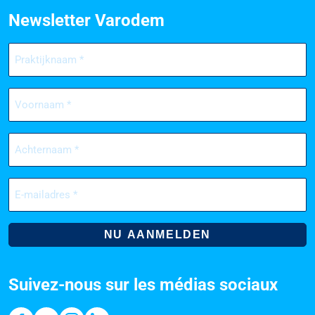
Newsletter Varodem
Praktijknaam
(Nécessaire)
Voornaam
(Nécessaire)
Achternaam
(Nécessaire)
E-
mailadres
(Nécessaire)
Suivez-nous sur les médias sociaux