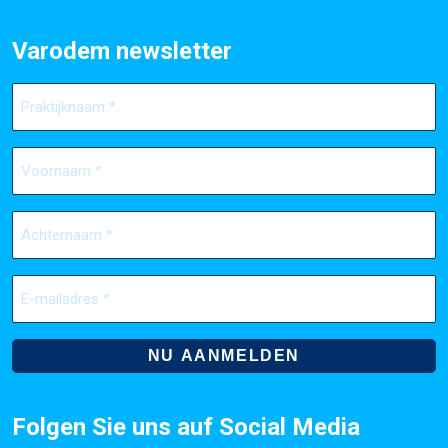
Varodem newsletter
Praktijknaam
(erforderlich)
Voornaam
(erforderlich)
Achternaam
(erforderlich)
E-
mailadres
(erforderlich)
Folgen Sie uns auf Social Media