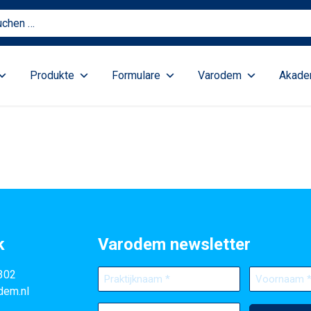
Produkte
Formulare
Varodem
Akade
k
Varodem newsletter
Praktijknaam
Voornaam
302
(erforderlich)
(erforderlich)
dem.nl
E-